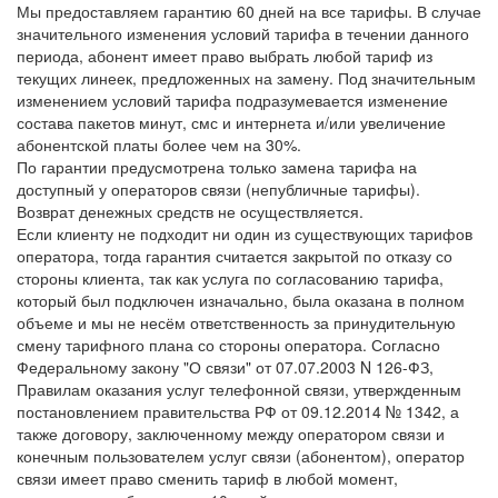
Мы предоставляем гарантию 60 дней на все тарифы. В случае
значительного изменения условий тарифа в течении данного
периода, абонент имеет право выбрать любой тариф из
текущих линеек, предложенных на замену. Под значительным
изменением условий тарифа подразумевается изменение
состава пакетов минут, смс и интернета и/или увеличение
абонентской платы более чем на 30%.
По гарантии предусмотрена только замена тарифа на
доступный у операторов связи (непубличные тарифы).
Возврат денежных средств не осуществляется.
Если клиенту не подходит ни один из существующих тарифов
оператора, тогда гарантия считается закрытой по отказу со
стороны клиента, так как услуга по согласованию тарифа,
который был подключен изначально, была оказана в полном
объеме и мы не несём ответственность за принудительную
смену тарифного плана со стороны оператора. Согласно
Федеральному закону "О связи" от 07.07.2003 N 126-ФЗ,
Правилам оказания услуг телефонной связи, утвержденным
постановлением правительства РФ от 09.12.2014 № 1342, а
также договору, заключенному между оператором связи и
конечным пользователем услуг связи (абонентом), оператор
связи имеет право сменить тариф в любой момент,