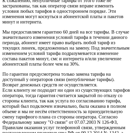
К сожалению, непубличные тарифы от этого тоже не
застрахованы, так как оператор связи вправе изменить
условия любых тарифов в одностороннем порядке. Эти
изменения могут коснуться и абонентской платы и пакетов
минут и интернета.
Мы предоставляем гарантию 60 дней на все тарифы. В случае
значительного изменения условий тарифа в течении данного
периода, абонент имеет право выбрать любой тариф из
текущих линеек, предложенных на замену. Под значительным
изменением условий тарифа подразумевается изменение
состава пакетов минут, смс и интернета и/или увеличение
абонентской платы более чем на 30%.
По гарантии предусмотрена только замена тарифа на
доступный у операторов связи (непубличные тарифы).
Возврат денежных средств не осуществляется.
Если клиенту не подходит ни один из существующих тарифов
оператора, тогда гарантия считается закрытой по отказу со
стороны клиента, так как услуга по согласованию тарифа,
который был подключен изначально, была оказана в полном
объеме и мы не несём ответственность за принудительную
смену тарифного плана со стороны оператора. Согласно
Федеральному закону "О связи" от 07.07.2003 N 126-ФЗ,
Правилам оказания услуг телефонной связи, утвержденным
постановлением правительства РФ от 09.12.2014 № 1342, а