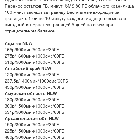
Перенос остатков ГБ, минут, SMS 80 ГБ облачного хранилища
100 минут звонков за границу Бесплатные входящие за
границей с 1-ой по 10 минуту каждого входящего вызова и
выгодный интернет за границей 5 дней на связи при
отрицательном балансе
Адыгея NEW
165р/900мин/500смс/35ГБ
275р/1600мин/1000смс/60ГБ
510р/5000мин/1000смс/60ГБ
Алтайский край NEW
120р/500мин/500смс/35ГБ
237,5р/1400мин/1000смс/60ГБ
450р/5000мин/1000смс/60ГБ
Амурская область NEW
180р/800мин/500смс/35ГБ
300р/1500мин/1000смс/60ГБ
531р/5000мин/1000смс/60ГБ
Архангельская обл NEW
150р/800мин/500смс/35ГБ
225р/1500мин/1000смс/60ГБ
480р/5000мин/1000смс/60ГБ