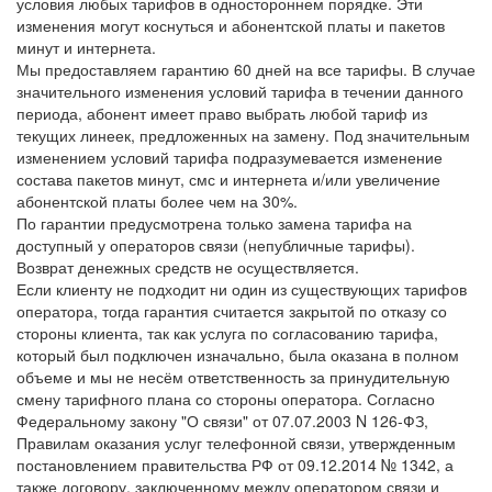
условия любых тарифов в одностороннем порядке. Эти
изменения могут коснуться и абонентской платы и пакетов
минут и интернета.
Мы предоставляем гарантию 60 дней на все тарифы. В случае
значительного изменения условий тарифа в течении данного
периода, абонент имеет право выбрать любой тариф из
текущих линеек, предложенных на замену. Под значительным
изменением условий тарифа подразумевается изменение
состава пакетов минут, смс и интернета и/или увеличение
абонентской платы более чем на 30%.
По гарантии предусмотрена только замена тарифа на
доступный у операторов связи (непубличные тарифы).
Возврат денежных средств не осуществляется.
Если клиенту не подходит ни один из существующих тарифов
оператора, тогда гарантия считается закрытой по отказу со
стороны клиента, так как услуга по согласованию тарифа,
который был подключен изначально, была оказана в полном
объеме и мы не несём ответственность за принудительную
смену тарифного плана со стороны оператора. Согласно
Федеральному закону "О связи" от 07.07.2003 N 126-ФЗ,
Правилам оказания услуг телефонной связи, утвержденным
постановлением правительства РФ от 09.12.2014 № 1342, а
также договору, заключенному между оператором связи и